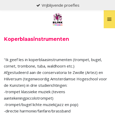
Vrijblijvende proefles
Ga
direct
naar
de
hoofdinhoud
Koperblaasinstrumenten
"Ik geef les in koperblaasinstrumenten (trompet, bugel,
cornet, trombone, tuba, waldhoorn etc.)
Afgestudeerd aan de conservatoria te Zwolle (Artez) en
Hilversum (tegenwoordig Amsterdamse Hogeschool voor
de Kunsten) in drie studierichtingen:
-trompet klassieke muziek (tevens
aantekeningpiccolotrompet)
-trompet/bugel lichte muziek(jazz en pop)
-directie harmonie/fanfare/brassband