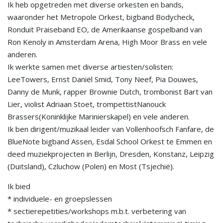
Ik heb opgetreden met diverse orkesten en bands,
waaronder het Metropole Orkest, bigband Bodycheck,
Ronduit Praiseband EO, de Amerikaanse gospelband van
Ron Kenoly in Amsterdam Arena, High Moor Brass en vele
anderen.
Ik werkte samen met diverse artiesten/solisten:
LeeTowers, Ernst Daniël Smid, Tony Neef, Pia Douwes,
Danny de Munk, rapper Brownie Dutch, trombonist Bart van
Lier, violist Adriaan Stoet, trompettistNanouck
Brassers(Koninklijke Marinierskapel) en vele anderen.
Ik ben dirigent/muzikaal leider van Vollenhoofsch Fanfare, de
BlueNote bigband Assen, Esdal School Orkest te Emmen en
deed muziekprojecten in Berlijn, Dresden, Konstanz, Leipzig
(Duitsland), Czluchow (Polen) en Most (Tsjechië).
Ik bied
* individuele- en groepslessen
* sectierepetities/workshops m.b.t. verbetering van