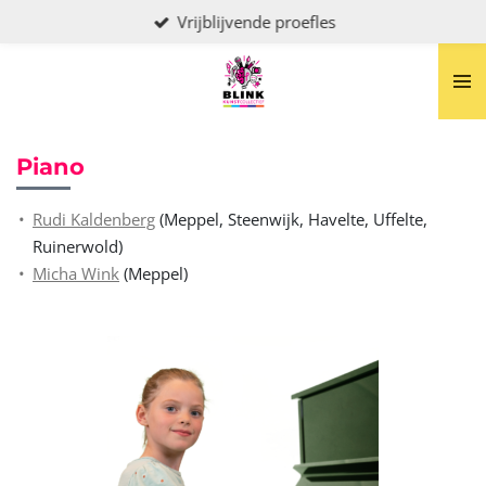
Vrijblijvende proefles
Ga
direct
naar
de
hoofdinhoud
Piano
Rudi Kaldenberg
(Meppel, Steenwijk, Havelte, Uffelte,
Ruinerwold)
Micha Wink
(Meppel)