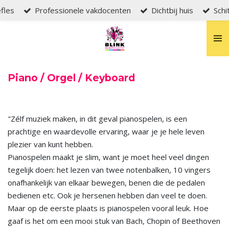
efles
Professionele vakdocenten
Dichtbij huis
Schi
Ga
direct
naar
de
hoofdinhoud
Piano / Orgel / Keyboard
"Zélf muziek maken, in dit geval pianospelen, is een
prachtige en waardevolle ervaring, waar je je hele leven
plezier van kunt hebben.
Pianospelen maakt je slim, want je moet heel veel dingen
tegelijk doen: het lezen van twee notenbalken, 10 vingers
onafhankelijk van elkaar bewegen, benen die de pedalen
bedienen etc. Ook je hersenen hebben dan veel te doen.
Maar op de eerste plaats is pianospelen vooral leuk. Hoe
gaaf is het om een mooi stuk van Bach, Chopin of Beethoven